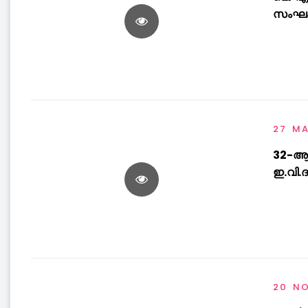
സംഘം
27 M
32-ആം
ഇ.വി.
20 N