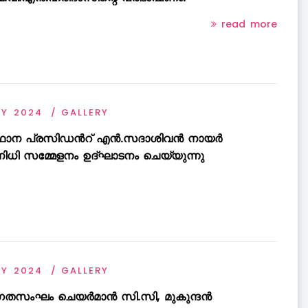
read more
AY 2024
GALLERY
ഥാന പ്രസിഡൻറ് എൻ.സദാശിവൻ നായർ
നിധി സമ്മേളനം ഉദ്ഘാടനം ചെയ്യുന്നു
AY 2024
GALLERY
ഗതസംഘം ചെയർമാൻ സി.സി, മുകുന്ദൻ