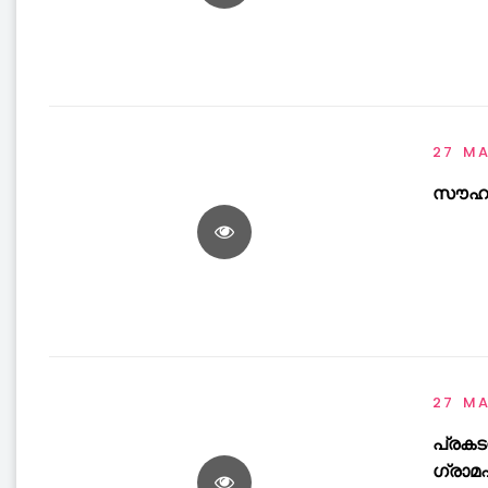
27 M
സൗഹൃ
27 M
പ്രക
ഗ്രാമ