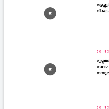
തൃശ്ശ
വി.കെ
20 N
മുപ്പ
സ്ഥാപ
നമ്പൂതി
20 N