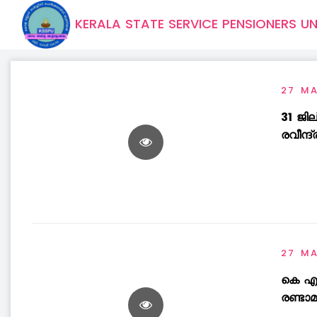
KERALA STATE SERVICE PENSIONERS U
27 M
31 ജി
രവീന്ദ
27 M
കെ എസ
രണ്ടാ