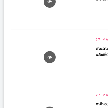
27 M
സംസ്
പ്രതി
27 M
സ്വാ