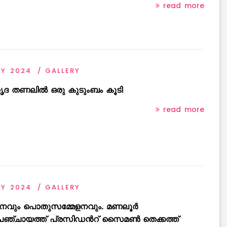
read more
AY 2024
GALLERY
ദ തണലിൽ ഒരു കുടുംബം കൂടി
read more
AY 2024
GALLERY
ടനവും പൊതുസമ്മേളനവും. മണലൂർ
പഞ്ചായത്ത് പ്രസിഡൻറ് സൈമൺ തെക്കത്ത്