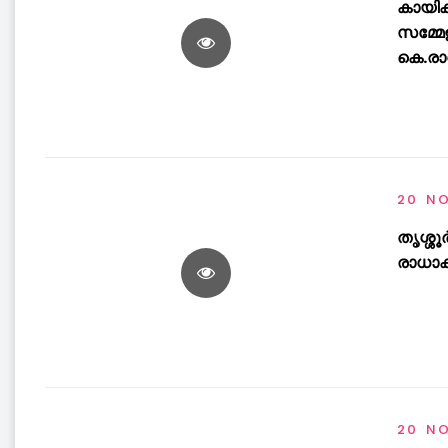
കായിക
സമ്മേ
കെ.രാ
20 N
തൃശ്ശ
രാധാക
20 N