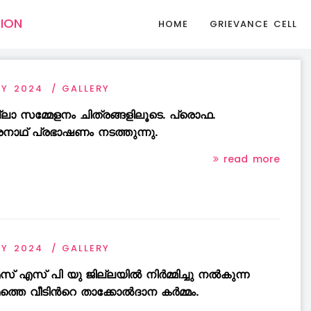
NION
HOME
GRIEVANCE CELL
AY 2024
GALLERY
ല്ലാ സമ്മേളനം ചിത്രങ്ങളിലൂടെ. പ്രൊഫ.
്രനാഥ് പ്രഭാഷണം നടത്തുന്നു.
read more
AY 2024
GALLERY
് എസ് പി യു ജില്ലയിൽ നിർമ്മിച്ചു നൽകുന്ന
മത്തെ വീടിൻറെ താക്കോൽദാന കർമ്മം.