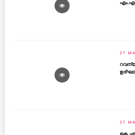
എം.എൽ
27 M
റവന്യ
ഉദ്ഘാ
27 M
കെ എസ