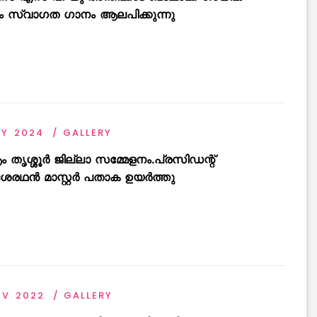
 സ്വാഗത ഗാനം ആലപിക്കുന്നു
AY 2024
GALLERY
 തൃശ്ശൂർ ജില്ലാ സമ്മേളനം.പ്രസിഡന്റ്
ദശരഥൻ മാസ്റ്റർ പതാക ഉയർത്തു
OV 2022
GALLERY