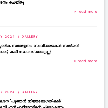
ടനം ചെയ്തു
read more
AY 2024
GALLERY
്കാരിക സമ്മേളനം: സംവിധായകൻ സത്യൻ
ക്കാട്, കവി ഡോ.സി.രാവുണ്ണി
read more
AY 2024
GALLERY
ടന 'പുത്തൻ നിയമഭേദഗതികൾ'
വി.എൻ.ഹരിദാസിന്റെ പ്രഭാഷണം.