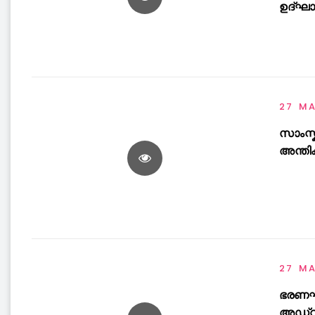
ഉദ്ഘാ
27 M
സാംസ
അന്തി
27 M
ഭരണഘ
അഡ്വ.